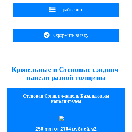
Прайс-лист
Оформить заявку
Кровельные и Стеновые сэндвич-
панели разной толщины
Стеновая Сэндвич-панель Базальтовым
наполнителем
250 mm от 2704 рублей/м2