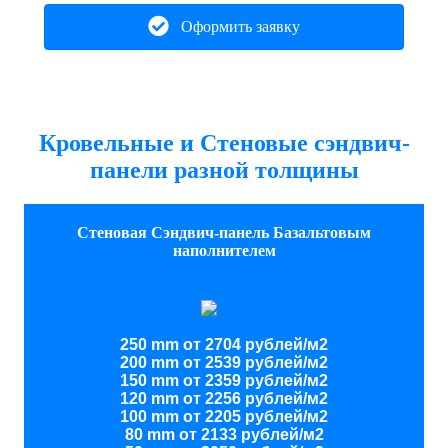
Оформить заявку
Кровельные и Стеновые сэндвич-
панели разной толщины
Стеновая Сэндвич-панель Базальтовым
наполнителем
250 mm от 2704 рублей/м2
200 mm от 2539 рублей/м2
150 mm от 2359 рублей/м2
120 mm от 2256 рублей/м2
100 mm от 2205 рублей/м2
80 mm от 2133 рублей/м2