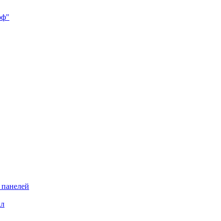
 панелей
ал