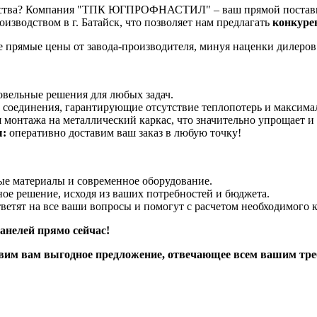
ьства? Компания "ТПК ЮГПРОФНАСТИЛ" – ваш прямой поставщи
зводством в г. Батайск, что позволяет нам предлагать
конкуре
е прямые цены от завода-производителя, минуя наценки дилеров
овельные решения для любых задач.
 соединения, гарантирующие отсутствие теплопотерь и максима
 монтажа на металлический каркас, что значительно упрощает и 
ы:
оперативно доставим ваш заказ в любую точку!
е материалы и современное оборудование.
е решение, исходя из ваших потребностей и бюджета.
етят на все ваши вопросы и помогут с расчетом необходимого к
панелей прямо сейчас!
тавим вам выгодное предложение, отвечающее всем вашим тр