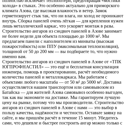
полностью исключает теплопотери, предотвращая «мостики
холода» в стыках. Это особенно актуально для приморского
климата Азова, где высокая влажность и ветер. Замок
герметизирует стык так, что ни влага, ни холод не проникают
внутрь. Сборка панелей очень лёгкая — для крепления нужен
лишь металлический каркас, что ускоряет монтаж в разы.
Строительство ангаров из сэндвич панелей в Азове занимает
не более недели для объекта площадью до 1000 м². Мы
предлагаем панели с наполнителем из минваты (высокая
пожаростойкость) или ППУ (максимальная теплоизоляция),
толщиной от 50 до 200 мм — вы подбираете то, что нужно
именно вам.
Строительство ангаров из сэндвич панелей в Азове от «ТПК
ЮГПРОФНАСТИЛ» — это ещё и бесплатная консультация
инженера, помощь в проектировании, расчёт необходимого
количества панелей и металлокаркаса. Мы работаем с
объектами любого масштаба — от 50 м² до 5000 м². Доставка
осуществляется нашим транспортом или самовывозом из
Батайска — для жителей Азова самовывоз особенно выгоден,
так как вы экономите на доставке. Мы гарантируем лучшую
цену на рынке, потому что мы производители. Строительство
ангаров из сэндвич панелей в Азове с нами — это выбор в
пользу качества, надёжности и честности. Оставьте заявку на
сайте, и мы пришлём расчёт в течение 15 минут. Убедитесь
сами, что дешевле и быстрее построить ангар можно только с