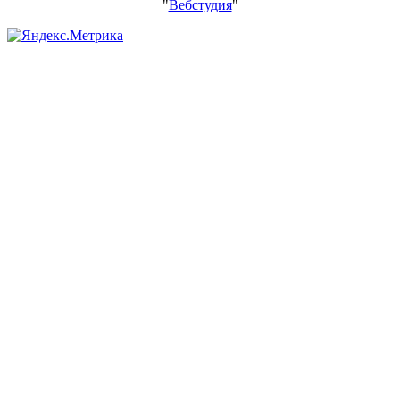
"
Вебстудия
"