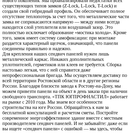
нового поколения. Мы проанализировали недостатки всех
существующих типов замков (Z-Lock, L-Lock, T-Lock) и
создали свой гибридный профиль. Он обеспечивает полное
отсутствие теплопотерь за счет того, что металлические части
замка не соприкасаются напрямую — между ними всегда
находится слой утеплителя или воздушный зазор. Это
полностью исключает образование «мостика холода». Кроме
того, замок имеет систему самофиксации: при монтаже
раздается характерный щелчок, означающий, что панели
соединены правильно и надежно.
Для крепления наших сендвич панелей нужен лишь
металлический каркас. Никаких дополнительных
уплотнителей, герметиков или клеев не требуется. Сборка
настолько легкая, что с ней справится даже
непрофессиональная бригада. Мы осуществляем доставку по
всей территории Ростовской области и в другие регионы
России. Благодаря близости завода к Ростову-на-Дону, мы
можем привезти панели на объект в день заказа при наличии
свободного транспорта. «ТПК ЮГПРОФНАСТИЛ» работает
на рынке с 2010 года. Мы знаем все особенности
строительства на юге России. Обращайтесь к нам за
бесплатной консультацией и расчетом сметы. Постройте
современное энергоэффективное здание вместе с местным
производителем сендвич панелей. И не забывайте: даже если
вы ищете «сендвич панели» с ошибкой — мы здесь, чтобы