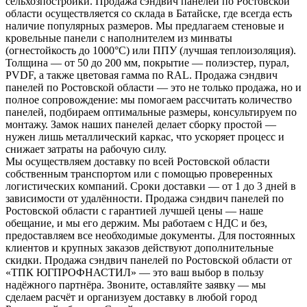
сельхозпостройки. Продажа сэндвич панелей по Ростовской
области осуществляется со склада в Батайске, где всегда есть
наличие популярных размеров. Мы предлагаем стеновые и
кровельные панели с наполнителем из минваты
(огнестойкость до 1000°C) или ППУ (лучшая теплоизоляция).
Толщина — от 50 до 200 мм, покрытие — полиэстер, пурал,
PVDF, а также цветовая гамма по RAL. Продажа сэндвич
панелей по Ростовской области — это не только продажа, но и
полное сопровождение: мы помогаем рассчитать количество
панелей, подбираем оптимальные размеры, консультируем по
монтажу. Замок наших панелей делает сборку простой —
нужен лишь металлический каркас, что ускоряет процесс и
снижает затраты на рабочую силу.
Мы осуществляем доставку по всей Ростовской области
собственным транспортом или с помощью проверенных
логистических компаний. Сроки доставки — от 1 до 3 дней в
зависимости от удалённости. Продажа сэндвич панелей по
Ростовской области с гарантией лучшей цены — наше
обещание, и мы его держим. Мы работаем с НДС и без,
предоставляем все необходимые документы. Для постоянных
клиентов и крупных заказов действуют дополнительные
скидки. Продажа сэндвич панелей по Ростовской области от
«ТПК ЮГПРОФНАСТИЛ» — это ваш выбор в пользу
надёжного партнёра. Звоните, оставляйте заявку — мы
сделаем расчёт и организуем доставку в любой город