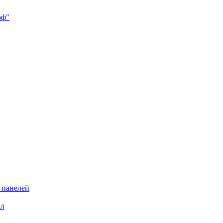
 панелей
ал