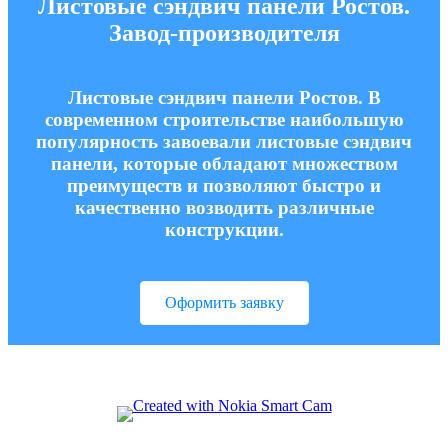
Листовые сэндвич панели Ростов.
Завод-производителя
Листовые сэндвич панели Ростов. В
современном строительстве наибольшую
популярность завоевали листовые сэндвич
панели, которые обладают множеством
преимуществ и позволяют быстро и
качественно возводить различные
конструкции.
Оформить заявку