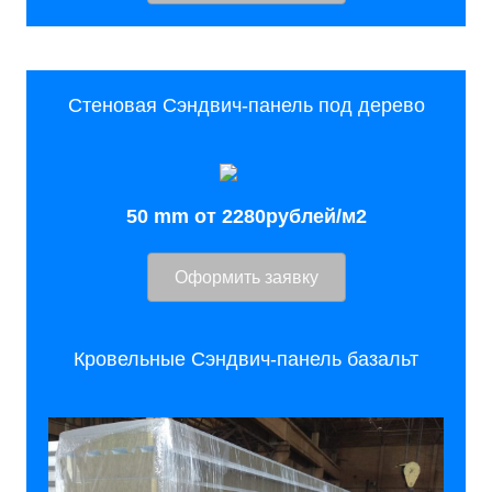
Стеновая Сэндвич-панель под дерево
50 mm от 2280рублей/м2
Оформить заявку
Кровельные Сэндвич-панель базальт