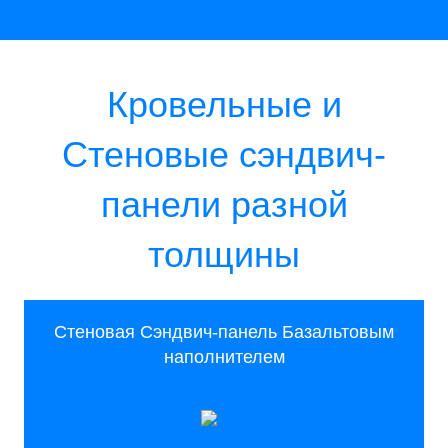
Кровельные и
Стеновые сэндвич-
панели разной
толщины
Стеновая Сэндвич-панель Базальтовым
наполнителем